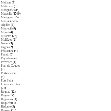
Maillane
(1)
Mallemort
(6)
Marignane
(85)
Marseille
(1540)
Martigues
(85)
Maussane-les-
Alpilles
(1)
Meyreuil
(9)
Mimet
(4)
Miramas
(23)
Mollégès
(2)
Noves
(3)
Orgon
(2)
Pélissanne
(4)
Peypin
(5)
Peyrolles-en-
Provence
(1)
Plan-de-Cuques
(4)
Port-de-Bouc
(4)
Port-Saint-
Louis-du-Rhône
(71)
Rognac
(12)
Rognes
(2)
Rognonas
(1)
Roquefort-la-
Bédoule
(3)
Rousset
(16)