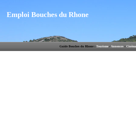
Emploi Bouches du Rhone
Guide Bouches du Rhone :
Tourisme
-
Annonces
-
Ciném