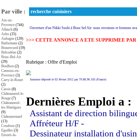
Par ville :
recherche cuisiniers
Aix-en-
Provence
(744)
Ouverture d'un Nikki Sushi à Bouc bel Air: nous recrutons et formons avan
Allauch
(6)
Arles
(35)
Aubagne
(129)
>>> CETTE ANNONCE A ETE SUPPRIMEE PAR
Barbentane
(2)
Beaurecueil
(19)
Belcodène
(2)
Bouc-Bel-Air
(29)
Rubrique : Offre d'Emploi
Boulbon
(2)
Carnoux-en-
Provence
(3)
Carry-le-Rouet
Annonce déposée le 02 février 2012 par 79.88.96.105 (France)
(2)
Cassis
(8)
Châteauneuf-le-
Dernières Emploi a :
Rouge
(7)
Châteauneuf-
les-Martigues
Assistant de direction bilingu
(9)
Châteaurenard
Affréteur H/F -
(13)
Coudoux
(1)
Eguilles
(3)
Dessinateur installation d'usin
Ensués-la-