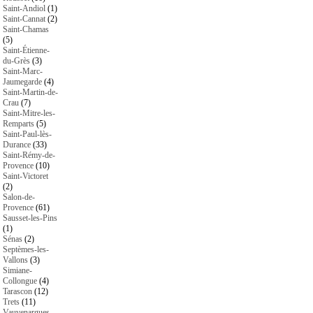
Saint-Andiol
(1)
Saint-Cannat
(2)
Saint-Chamas
(5)
Saint-Étienne-
du-Grès
(3)
Saint-Marc-
Jaumegarde
(4)
Saint-Martin-de-
Crau
(7)
Saint-Mitre-les-
Remparts
(5)
Saint-Paul-lès-
Durance
(33)
Saint-Rémy-de-
Provence
(10)
Saint-Victoret
(2)
Salon-de-
Provence
(61)
Sausset-les-Pins
(1)
Sénas
(2)
Septèmes-les-
Vallons
(3)
Simiane-
Collongue
(4)
Tarascon
(12)
Trets
(11)
Vauvenargues