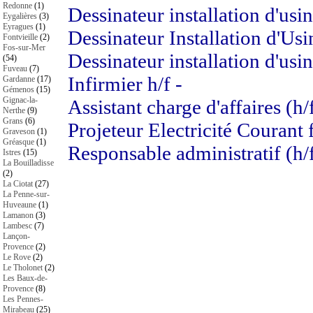
Redonne
(1)
Dessinateur installation d'usin
Eygalières
(3)
Eyragues
(1)
Dessinateur Installation d'Usi
Fontvieille
(2)
Fos-sur-Mer
Dessinateur installation d'usin
(54)
Fuveau
(7)
Infirmier h/f -
Gardanne
(17)
Gémenos
(15)
Gignac-la-
Assistant charge d'affaires (h/f
Nerthe
(9)
Grans
(6)
Projeteur Electricité Courant f
Graveson
(1)
Gréasque
(1)
Responsable administratif (h/f
Istres
(15)
La Bouilladisse
(2)
La Ciotat
(27)
La Penne-sur-
Huveaune
(1)
Lamanon
(3)
Lambesc
(7)
Lançon-
Provence
(2)
Le Rove
(2)
Le Tholonet
(2)
Les Baux-de-
Provence
(8)
Les Pennes-
Mirabeau
(25)