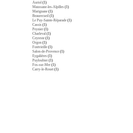
Auriol
(1)
Maussane-les-Alpilles
(1)
Marignane
(1)
Beaurecueil
(1)
Le Puy-Sainte-Réparade
(1)
Cassis
(1)
Peynier
(1)
Charleval
(1)
Ceyreste
(1)
Orgon
(1)
Fontvieille
(1)
Salon-de-Provence
(1)
Eygalières
(1)
Puyloubier
(1)
Fos-sur-Mer
(1)
Carry-le-Rouet
(1)