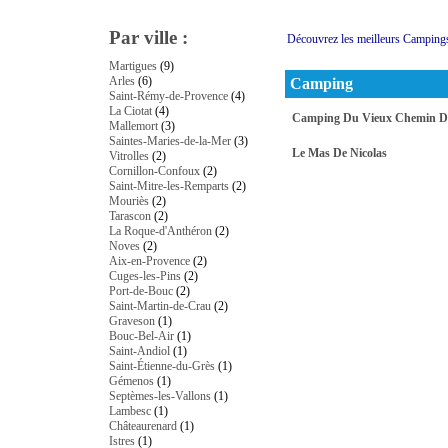
Par ville :
Découvrez les meilleurs Campin
Martigues
(9)
Arles
(6)
Camping
Saint-Rémy-de-Provence
(4)
La Ciotat
(4)
Camping Du Vieux Chemin D'
Mallemort
(3)
Saintes-Maries-de-la-Mer
(3)
Le Mas De Nicolas
Vitrolles
(2)
Cornillon-Confoux
(2)
Saint-Mitre-les-Remparts
(2)
Mouriès
(2)
Tarascon
(2)
La Roque-d'Anthéron
(2)
Noves
(2)
Aix-en-Provence
(2)
Cuges-les-Pins
(2)
Port-de-Bouc
(2)
Saint-Martin-de-Crau
(2)
Graveson
(1)
Bouc-Bel-Air
(1)
Saint-Andiol
(1)
Saint-Étienne-du-Grès
(1)
Gémenos
(1)
Septèmes-les-Vallons
(1)
Lambesc
(1)
Châteaurenard
(1)
Istres
(1)