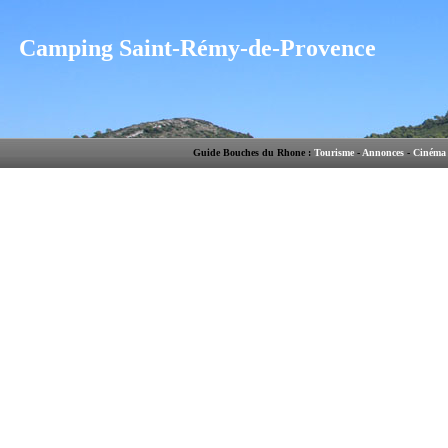
Camping Saint-Rémy-de-Provence
Guide Bouches du Rhone :
Tourisme
-
Annonces
-
Cinéma