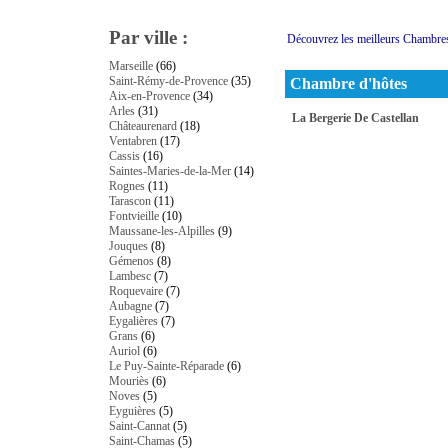
Par ville :
Découvrez les meilleurs Chambre
Marseille
(66)
Saint-Rémy-de-Provence
(35)
Chambre d'hôtes
Aix-en-Provence
(34)
Arles
(31)
La Bergerie De Castellan
Châteaurenard
(18)
Ventabren
(17)
Cassis
(16)
Saintes-Maries-de-la-Mer
(14)
Rognes
(11)
Tarascon
(11)
Fontvieille
(10)
Maussane-les-Alpilles
(9)
Jouques
(8)
Gémenos
(8)
Lambesc
(7)
Roquevaire
(7)
Aubagne
(7)
Eygalières
(7)
Grans
(6)
Auriol
(6)
Le Puy-Sainte-Réparade
(6)
Mouriès
(6)
Noves
(5)
Eyguières
(5)
Saint-Cannat
(5)
Saint-Chamas
(5)