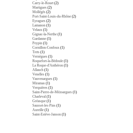
Carry-le-Rouet
(2)
Martigues
(2)
Mollégès
(2)
Port-Saint-Louis-du-Rhône
(2)
Eyragues
(2)
Lamanon
(1)
Velaux
(1)
Gignac-la-Nerthe
(1)
Gardanne
(1)
Peypin
(1)
Cornillon-Confoux
(1)
Trets
(1)
Vernègues
(1)
Roquefort-la-Bédoule
(1)
La Roque-d'Anthéron
(1)
Allauch
(1)
Venelles
(1)
Vauvenargues
(1)
Miramas
(1)
Verquières
(1)
Saint-Pierre-de-Mézoargues
(1)
Charleval
(1)
Gréasque
(1)
Sausset-les-Pins
(1)
Aureille
(1)
Saint-Estève-Janson
(1)