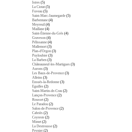
Istres
(5)
La Ciotat
(5)
Fuveau
(5)
Saint-Marc-Jaumegarde
(5)
Barbentane
(4)
Meyreuil
(4)
Maillane
(4)
Saint-Étienne-du-Grès
(4)
Graveson
(4)
Pélissanne
(4)
Mallemort
(3)
Plan-d'Orgon
(3)
Puyloubier
(3)
La Barben
(3)
Châteauneuf-les-Martigues
(3)
Aurons
(3)
Les Baux-de-Provence
(3)
Alleins
(3)
Ensués-la-Redonne
(3)
Eguilles
(2)
Saint-Martin-de-Crau
(2)
Lançon-Provence
(2)
Rousset
(2)
Le Paradou
(2)
Salon-de-Provence
(2)
Cabriès
(2)
Ceyreste
(2)
Mimet
(2)
La Destrousse
(2)
Peynier
(2)