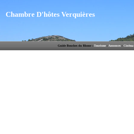
Chambre D'hôtes Verquières
Guide Bouches du Rhone :
Tourisme
-
Annonces
-
Cinéma