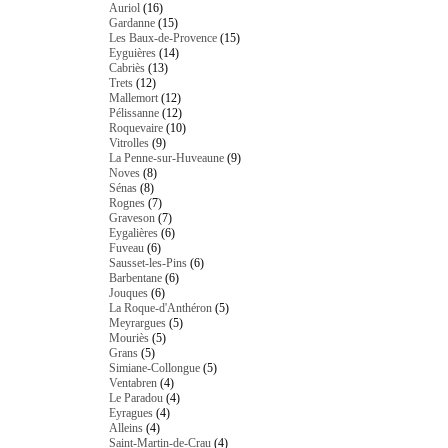
Auriol
(16)
Gardanne
(15)
Les Baux-de-Provence
(15)
Eyguières
(14)
Cabriès
(13)
Trets
(12)
Mallemort
(12)
Pélissanne
(12)
Roquevaire
(10)
Vitrolles
(9)
La Penne-sur-Huveaune
(9)
Noves
(8)
Sénas
(8)
Rognes
(7)
Graveson
(7)
Eygalières
(6)
Fuveau
(6)
Sausset-les-Pins
(6)
Barbentane
(6)
Jouques
(6)
La Roque-d'Anthéron
(5)
Meyrargues
(5)
Mouriès
(5)
Grans
(5)
Simiane-Collongue
(5)
Ventabren
(4)
Le Paradou
(4)
Eyragues
(4)
Alleins
(4)
Saint-Martin-de-Crau
(4)