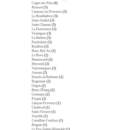
Cuges-les-Pins
(4)
Rousset
(3)
Carnoux-en-Provence
(3)
La Bouilladisse
(3)
Saint-Andiol
(3)
Saint-Chamas
(3)
La Destrousse
(3)
Vernègues
(3)
La Barben
(3)
Puyloubier
(3)
Boulbon
(3)
Bouc-Bel-Air
(3)
Le Rove
(2)
Beaurecueil
(2)
Meyreuil
(2)
Vauvenargues
(2)
Aurons
(2)
Ensués-la-Redonne
(2)
Rognonas
(2)
Orgon
(2)
Berre-l'Étang
(2)
Gréasque
(2)
Peypin
(2)
Lançon-Provence
(1)
Charleval
(1)
Saint-Victoret
(1)
Aureille
(1)
Cornillon-Confoux
(1)
Rognac
(1)
Le Puy-Sainte-Réparade
(1)