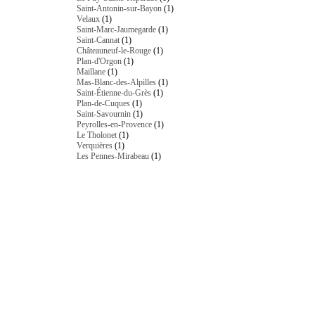
Saint-Antonin-sur-Bayon
(1)
Velaux
(1)
Saint-Marc-Jaumegarde
(1)
Saint-Cannat
(1)
Châteauneuf-le-Rouge
(1)
Plan-d'Orgon
(1)
Maillane
(1)
Mas-Blanc-des-Alpilles
(1)
Saint-Étienne-du-Grès
(1)
Plan-de-Cuques
(1)
Saint-Savournin
(1)
Peyrolles-en-Provence
(1)
Le Tholonet
(1)
Verquières
(1)
Les Pennes-Mirabeau
(1)