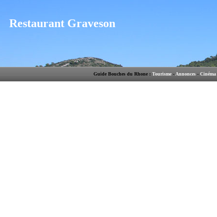
Restaurant Graveson
Guide Bouches du Rhone :
Tourisme
-
Annonces
-
Cinéma