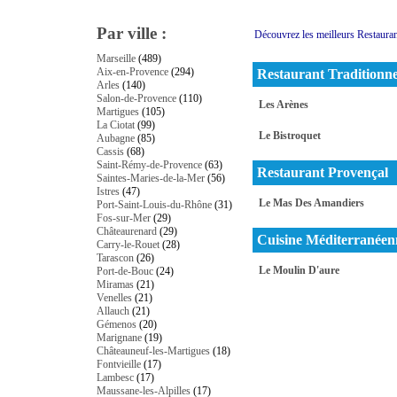
Par ville :
Découvrez les meilleurs Restaura
Marseille
(489)
Aix-en-Provence
(294)
Restaurant Traditionne
Arles
(140)
Salon-de-Provence
(110)
Les Arènes
Martigues
(105)
La Ciotat
(99)
Le Bistroquet
Aubagne
(85)
Cassis
(68)
Saint-Rémy-de-Provence
(63)
Restaurant Provençal
Saintes-Maries-de-la-Mer
(56)
Istres
(47)
Le Mas Des Amandiers
Port-Saint-Louis-du-Rhône
(31)
Fos-sur-Mer
(29)
Châteaurenard
(29)
Cuisine Méditerranéen
Carry-le-Rouet
(28)
Tarascon
(26)
Le Moulin D'aure
Port-de-Bouc
(24)
Miramas
(21)
Venelles
(21)
Allauch
(21)
Gémenos
(20)
Marignane
(19)
Châteauneuf-les-Martigues
(18)
Fontvieille
(17)
Lambesc
(17)
Maussane-les-Alpilles
(17)