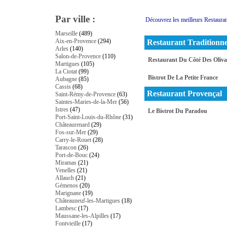
Par ville :
Découvrez les meilleurs Restaura
Marseille
(489)
Aix-en-Provence
(294)
Restaurant Traditionne
Arles
(140)
Salon-de-Provence
(110)
Restaurant Du Côté Des Oliv
Martigues
(105)
La Ciotat
(99)
Bistrot De La Petite France
Aubagne
(85)
Cassis
(68)
Restaurant Provençal
Saint-Rémy-de-Provence
(63)
Saintes-Maries-de-la-Mer
(56)
Istres
(47)
Le Bistrot Du Paradou
Port-Saint-Louis-du-Rhône
(31)
Châteaurenard
(29)
Fos-sur-Mer
(29)
Carry-le-Rouet
(28)
Tarascon
(26)
Port-de-Bouc
(24)
Miramas
(21)
Venelles
(21)
Allauch
(21)
Gémenos
(20)
Marignane
(19)
Châteauneuf-les-Martigues
(18)
Lambesc
(17)
Maussane-les-Alpilles
(17)
Fontvieille
(17)