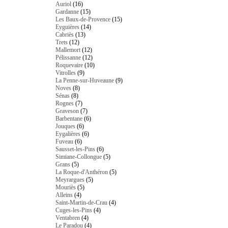
Auriol
(16)
Gardanne
(15)
Les Baux-de-Provence
(15)
Eyguières
(14)
Cabriès
(13)
Trets
(12)
Mallemort
(12)
Pélissanne
(12)
Roquevaire
(10)
Vitrolles
(9)
La Penne-sur-Huveaune
(9)
Noves
(8)
Sénas
(8)
Rognes
(7)
Graveson
(7)
Barbentane
(6)
Jouques
(6)
Eygalières
(6)
Fuveau
(6)
Sausset-les-Pins
(6)
Simiane-Collongue
(5)
Grans
(5)
La Roque-d'Anthéron
(5)
Meyrargues
(5)
Mouriès
(5)
Alleins
(4)
Saint-Martin-de-Crau
(4)
Cuges-les-Pins
(4)
Ventabren
(4)
Le Paradou
(4)