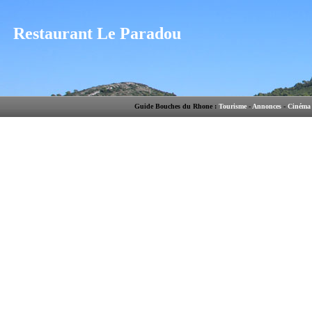
Restaurant Le Paradou
Guide Bouches du Rhone :
Tourisme
-
Annonces
-
Cinéma