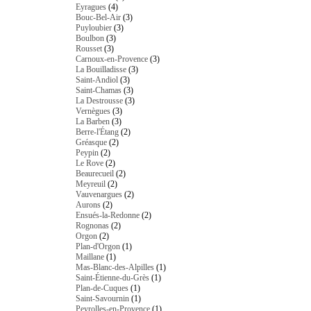
Eyragues
(4)
Bouc-Bel-Air
(3)
Puyloubier
(3)
Boulbon
(3)
Rousset
(3)
Carnoux-en-Provence
(3)
La Bouilladisse
(3)
Saint-Andiol
(3)
Saint-Chamas
(3)
La Destrousse
(3)
Vernègues
(3)
La Barben
(3)
Berre-l'Étang
(2)
Gréasque
(2)
Peypin
(2)
Le Rove
(2)
Beaurecueil
(2)
Meyreuil
(2)
Vauvenargues
(2)
Aurons
(2)
Ensués-la-Redonne
(2)
Rognonas
(2)
Orgon
(2)
Plan-d'Orgon
(1)
Maillane
(1)
Mas-Blanc-des-Alpilles
(1)
Saint-Étienne-du-Grès
(1)
Plan-de-Cuques
(1)
Saint-Savournin
(1)
Peyrolles-en-Provence
(1)