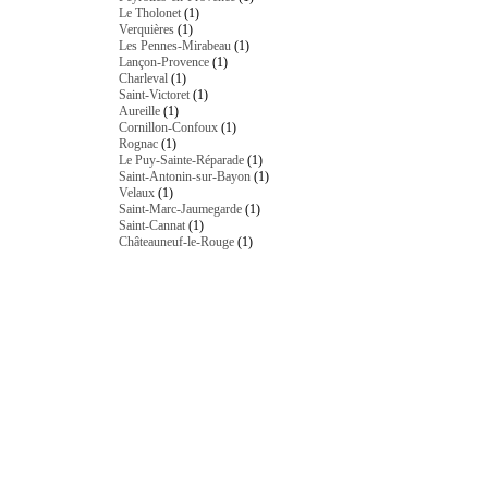
Le Tholonet
(1)
Verquières
(1)
Les Pennes-Mirabeau
(1)
Lançon-Provence
(1)
Charleval
(1)
Saint-Victoret
(1)
Aureille
(1)
Cornillon-Confoux
(1)
Rognac
(1)
Le Puy-Sainte-Réparade
(1)
Saint-Antonin-sur-Bayon
(1)
Velaux
(1)
Saint-Marc-Jaumegarde
(1)
Saint-Cannat
(1)
Châteauneuf-le-Rouge
(1)