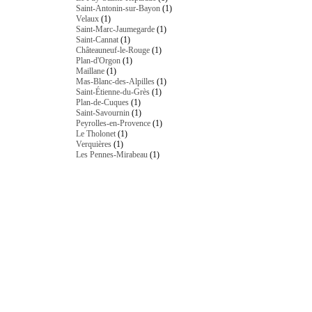
Saint-Antonin-sur-Bayon
(1)
Velaux
(1)
Saint-Marc-Jaumegarde
(1)
Saint-Cannat
(1)
Châteauneuf-le-Rouge
(1)
Plan-d'Orgon
(1)
Maillane
(1)
Mas-Blanc-des-Alpilles
(1)
Saint-Étienne-du-Grès
(1)
Plan-de-Cuques
(1)
Saint-Savournin
(1)
Peyrolles-en-Provence
(1)
Le Tholonet
(1)
Verquières
(1)
Les Pennes-Mirabeau
(1)