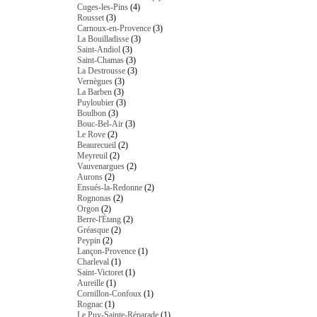
Cuges-les-Pins
(4)
Rousset
(3)
Carnoux-en-Provence
(3)
La Bouilladisse
(3)
Saint-Andiol
(3)
Saint-Chamas
(3)
La Destrousse
(3)
Vernègues
(3)
La Barben
(3)
Puyloubier
(3)
Boulbon
(3)
Bouc-Bel-Air
(3)
Le Rove
(2)
Beaurecueil
(2)
Meyreuil
(2)
Vauvenargues
(2)
Aurons
(2)
Ensués-la-Redonne
(2)
Rognonas
(2)
Orgon
(2)
Berre-l'Étang
(2)
Gréasque
(2)
Peypin
(2)
Lançon-Provence
(1)
Charleval
(1)
Saint-Victoret
(1)
Aureille
(1)
Cornillon-Confoux
(1)
Rognac
(1)
Le Puy-Sainte-Réparade
(1)