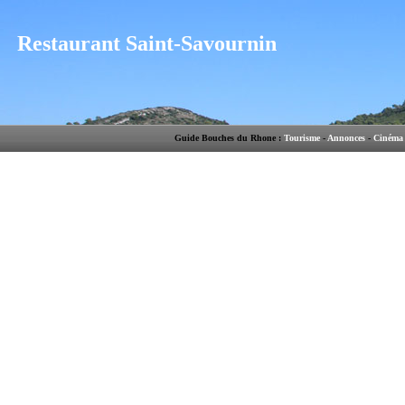
Restaurant Saint-Savournin
Guide Bouches du Rhone :
Tourisme
-
Annonces
-
Cinéma