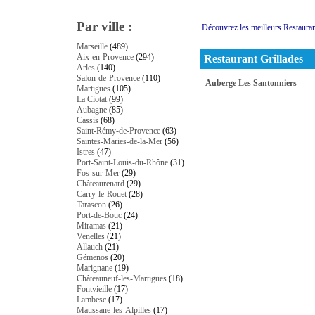
Par ville :
Découvrez les meilleurs Restaura
Marseille
(489)
Aix-en-Provence
(294)
Restaurant Grillades
Arles
(140)
Salon-de-Provence
(110)
Auberge Les Santonniers
Martigues
(105)
La Ciotat
(99)
Aubagne
(85)
Cassis
(68)
Saint-Rémy-de-Provence
(63)
Saintes-Maries-de-la-Mer
(56)
Istres
(47)
Port-Saint-Louis-du-Rhône
(31)
Fos-sur-Mer
(29)
Châteaurenard
(29)
Carry-le-Rouet
(28)
Tarascon
(26)
Port-de-Bouc
(24)
Miramas
(21)
Venelles
(21)
Allauch
(21)
Gémenos
(20)
Marignane
(19)
Châteauneuf-les-Martigues
(18)
Fontvieille
(17)
Lambesc
(17)
Maussane-les-Alpilles
(17)