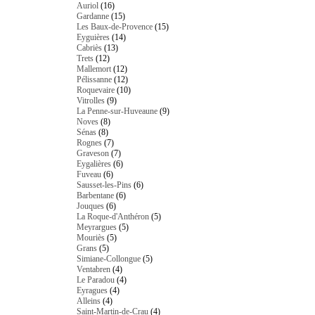
Auriol
(16)
Gardanne
(15)
Les Baux-de-Provence
(15)
Eyguières
(14)
Cabriès
(13)
Trets
(12)
Mallemort
(12)
Pélissanne
(12)
Roquevaire
(10)
Vitrolles
(9)
La Penne-sur-Huveaune
(9)
Noves
(8)
Sénas
(8)
Rognes
(7)
Graveson
(7)
Eygalières
(6)
Fuveau
(6)
Sausset-les-Pins
(6)
Barbentane
(6)
Jouques
(6)
La Roque-d'Anthéron
(5)
Meyrargues
(5)
Mouriès
(5)
Grans
(5)
Simiane-Collongue
(5)
Ventabren
(4)
Le Paradou
(4)
Eyragues
(4)
Alleins
(4)
Saint-Martin-de-Crau
(4)