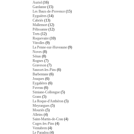
Auriol
(16)
Gardanne
(15)
Les Baux-de-Provence
(15)
Eyguières
(14)
Cabriès
(13)
Mallemort
(12)
Pélissanne
(12)
Trets
(12)
Roquevaire
(10)
Vitrolles
(9)
La Penne-sur-Huveaune
(9)
Noves
(8)
Sénas
(8)
Rognes
(7)
Graveson
(7)
Sausset-les-Pins
(6)
Barbentane
(6)
Jouques
(6)
Eygalières
(6)
Fuveau
(6)
Simiane-Collongue
(5)
Grans
(5)
La Roque-d'Anthéron
(5)
Meyrargues
(5)
Mouriès
(5)
Alleins
(4)
Saint-Martin-de-Crau
(4)
Cuges-les-Pins
(4)
Ventabren
(4)
Le Paradou
(4)