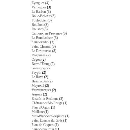
Eyragues
(4)
Vernègues
(3)
La Barben
(3)
Bouc-Bel-Air
(3)
Puyloubier
(3)
Boulbon
(3)
Rousset
(3)
Carnoux-en-Provence
(3)
La Bouilladisse
(3)
Saint-Andiol
(3)
Saint-Chamas
(3)
La Destrousse
(3)
Rognonas
(2)
Orgon
(2)
Berre-l'Étang
(2)
Gréasque
(2)
Peypin
(2)
Le Rove
(2)
Beaurecueil
(2)
Meyreuil
(2)
Vauvenargues
(2)
Aurons
(2)
Ensués-la-Redonne
(2)
Châteauneuf-le-Rouge
(1)
Plan-d'Orgon
(1)
Maillane
(1)
Mas-Blanc-des-Alpilles
(1)
Saint-Étienne-du-Grès
(1)
Plan-de-Cuques
(1)
Saint-Savournin
(1)