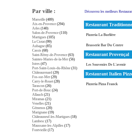
Par ville :
Découvrez les meilleurs Restauran
Marseille
(489)
Aix-en-Provence
(294)
Restaurant Traditionne
Arles
(140)
Salon-de-Provence
(110)
Pizzeria La Burlière
Martigues
(105)
La Ciotat
(99)
Brasserie Bar Du Centre
Aubagne
(85)
Cassis
(68)
Restaurant Provençal
Saint-Rémy-de-Provence
(63)
Saintes-Maries-de-la-Mer
(56)
Istres
(47)
Les Souvenirs De L'avenir
Port-Saint-Louis-du-Rhône
(31)
Châteaurenard
(29)
Restaurant Italien Pizz
Fos-sur-Mer
(29)
Carry-le-Rouet
(28)
Pizzeria Pizza Franck
Tarascon
(26)
Port-de-Bouc
(24)
Allauch
(21)
Miramas
(21)
Venelles
(21)
Gémenos
(20)
Marignane
(19)
Châteauneuf-les-Martigues
(18)
Lambesc
(17)
Maussane-les-Alpilles
(17)
Fontvieille
(17)