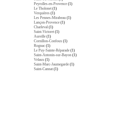
Peyrolles-en-Provence
(1)
Le Tholonet
(1)
Verquières
(1)
Les Pennes-Mirabeau
(1)
Lançon-Provence
(1)
Charleval
(1)
Saint-Victoret
(1)
Aureille
(1)
Cornillon-Confoux
(1)
Rognac
(1)
Le Puy-Sainte-Réparade
(1)
Saint-Antonin-sur-Bayon
(1)
Velaux
(1)
Saint-Marc-Jaumegarde
(1)
Saint-Cannat
(1)