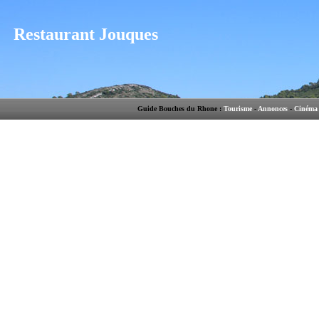
Restaurant Jouques
Guide Bouches du Rhone :
Tourisme
-
Annonces
-
Cinéma